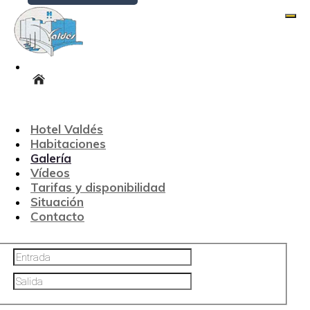
Desp
Imágenes Hotel Valdés
Galería
Hotel Valdés
Volver
Habitaciones
Galería
Vídeos
Reserva
directa
Tarifas y disponibilidad
Situación
Web oficial. Mejor precio online.
Contacto